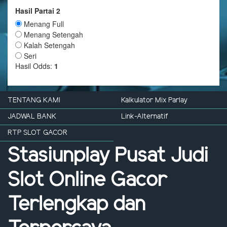
TENTANG KAMI
Kalkulator Mix Parlay
JADWAL BANK
Link-Alternatif
RTP SLOT GACOR
Stasiunplay Pusat Judi
Slot Online Gacor
Terlengkap dan